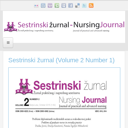
Skoči na glavni sadržaj
Početna
Sestrinski žurnal (Volume 2 Number 1)
Misija žurnala
Uredništvo
Kontakt informacije
On line pristup
Poziv za pisanje članaka
Volume 5 Number 1
Volume 4 Number 1