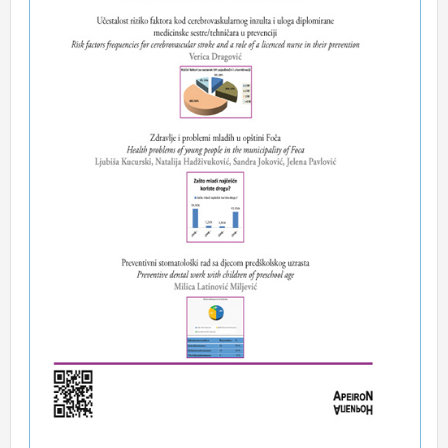
Volume 3 Number 1
Volume 2 Number 1
Volume 1 Number 1
Uputstvo autorima
Uputstvo o pisanju članka
Izjava o doprinosu u pisanju rada
Izjava o sukobu interesa i pravima štampanja
On line podnošenje članka
Servisne informacije
Marketing
Pretplata