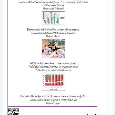
Volume 3 Number 1
Volume 2 Number 1
Volume 1 Number 1
Uputstvo autorima
Uputstvo o pisanju članka
Izjava o doprinosu u pisanju rada
Izjava o sukobu interesa i pravima štampanja
On line podnošenje članka
Servisne informacije
Marketing
Pretplata