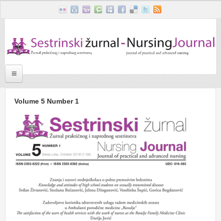
Skoči na glavni sadržaj
Početna
Volume 5 Number 1
Misija žurnala
Uredništvo
Kontakt informacije
On line pristup
Poziv za pisanje članaka
Volume 5 Number 1
Volume 4 Number 1