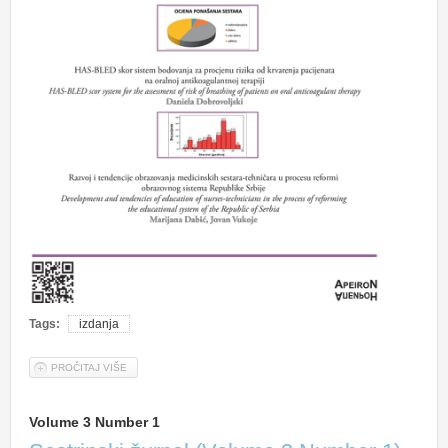
Volume 3 Number 1
Volume 2 Number 1
Volume 1 Number 1
Uputstvo autorima
Uputstvo o pisanju članka
Izjava o doprinosu u pisanju rada
Izjava o sukobu interesa i pravima štampanja
On line podnošenje članka
Servisne informacije
Tags:
izdanja
Marketing
PROČITAJ VIŠE
O VOLUME 5 NUMBER 1
Pretplata
Volume 3 Number 1